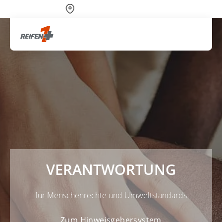
Über 700 Partnerwerkstätten
Artik
VERANTWORTUNG
für Menschenrechte und Umweltstandards
Zum Hinweisgebersystem