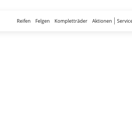
Über 700 Partnerwerkstätten
Reife
Reifen
Felgen
Kompletträder
Aktionen
Servic