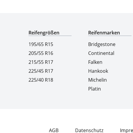
Experten für Reifen seit über 50 Jahren
Reifengrößen
Reifenmarken
195/65 R15
Bridgestone
205/55 R16
Continental
215/55 R17
Falken
225/45 R17
Hankook
225/40 R18
Michelin
Platin
AGB
Datenschutz
Impr