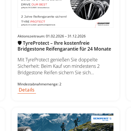
Aktionszeitraum: 01.02.2026 – 31.12.2026
🛡️ TyreProtect – Ihre kostenfreie
Bridgestone Reifengarantie für 24 Monate
Mit TyreProtect genießen Sie doppelte
Sicherheit: Beim Kauf von mindestens 2
Bridgestone Reifen sichern Sie sich
automatisch die kostenfreie Reifengarantie für
Mindestabnahmemenge: 2
24 Monate. Ihre Vorteile auf einen Blick: ✔ 24
Details
Monate Reifengarantie ohne Zusatzkosten ✔
Gültig für Pkw- und SUV/4x4-Reifen in allen
Größen ✔ Gültig für Transporter-Reifen in
allen Größen ✔ Exklusiv bei teilnehmenden
Händlern