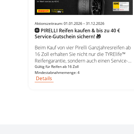
Bridgestone DRIVE OUR BEST Reifen = 40 €
Prämie 2 Bridgestone DRIVE OUR BEST Reifen
= 20 € Prämie
Aktionszeitraum: 01.01.2026 – 31.12.2026
🛞 PIRELLI Reifen kaufen & bis zu 40 €
Service-Gutschein sichern! 🎁
Beim Kauf von vier Pirelli Ganzjahresreifen ab
16 Zoll erhalten Sie nicht nur die TYRElife™
Reifengarantie, sondern auch einen Service-
Check-Up Gutschein im Wert von bis zu 40 €
Gültig für Reifen ab 16 Zoll
Mindestabnahmemenge: 4
🛠️💳 – wahlweise für Inspektion, Ölwechsel
Details
oder Reifenservice. Sichern Sie sich Ihre
Reifen 🛞 und gleichzeitig ein Rundum-
sorglos-Paket für Ihr Auto! 🎉
Experten für Reifen seit über 50 Jahren