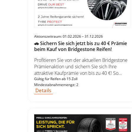
Aktionszeitraum: 01.02.2026 – 31.12.2026
🚗 Sichern Sie sich jetzt bis zu 40 € Prämie
beim Kauf von Bridgestone Reifen!
Profitieren Sie von der aktuellen Bridgestone
Prämienaktion und sichern Sie sich Ihre
attraktive Kaufprämie von bis zu 40 €! So
einfach geht’s: Kaufen Sie mindestens 2
Gültig für Reifen ab 15 Zoll
Mindestabnahmemenge: 2
Bridgestone Reifen ab 15 Zoll im
Details
teilnehmenden Handel. Registrieren Sie Ihren
Kauf nachträglich online. Wählen Sie Ihre
Wunschprämie und erhalten Sie bis zu 40 €
zurück! 💰 Ihre Prämienübersicht: Reifen ab
15 Zoll 4 Bridgestone DRIVE OUR BEST Reifen
= 20 € Prämie 2 Bridgestone DRIVE OUR BEST
Reifen = 10 € Prämie Reifen ab 18 Zoll 4