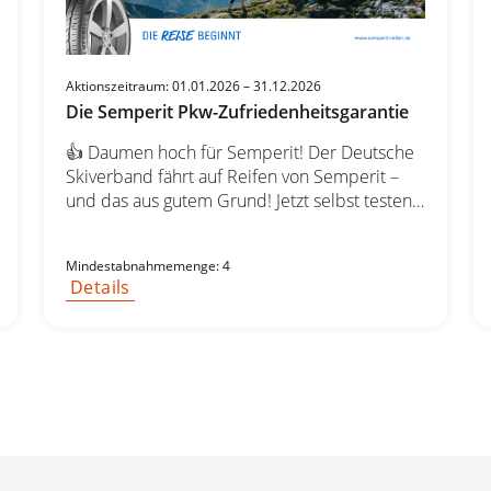
Aktionszeitraum: 01.01.2026 – 31.12.2026
Die Semperit Pkw-Zufriedenheitsgarantie
👍 Daumen hoch für Semperit! Der Deutsche
Skiverband fährt auf Reifen von Semperit –
und das aus gutem Grund! Jetzt selbst testen:
Wählen Sie Ihren Semperit-Reifensatz und
fahren Sie 14 Tage völlig risikofrei. 🚗💨 ✅
Mindestabnahmemenge: 4
Nicht zufrieden? Wir erstatten Kaufpreis +
Details
Montagekosten zurück – ohne Wenn und
Aber. Los geht’s – testen Sie jetzt! 👉 Sichern
Sie sich Ihre Semperit-Reifen noch heute! 🛞
Top-Marken & Hersteller