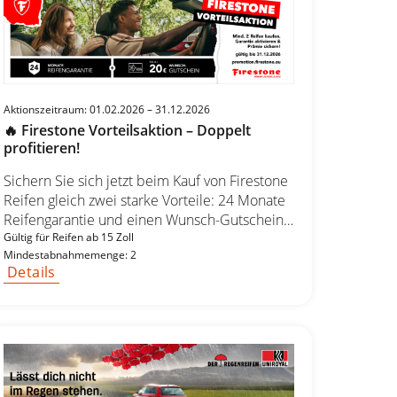
Aktionszeitraum: 01.02.2026 – 31.12.2026
🔥 Firestone Vorteilsaktion – Doppelt
profitieren!
Sichern Sie sich jetzt beim Kauf von Firestone
Reifen gleich zwei starke Vorteile: 24 Monate
Reifengarantie und einen Wunsch-Gutschein
im Wert von bis zu 20 €. So einfach geht’s: 1️⃣
Gültig für Reifen ab 15 Zoll
Mindestabnahmemenge: 2
Kaufen & montieren lassen Kaufen Sie
Details
mindestens 2 Firestone Reifen ab 15 Zoll für
Pkw, SUV oder Transporter und lassen Sie
diese fachgerecht montieren. 2️⃣ Registrieren
Registrieren Sie sich innerhalb von 14 Tagen
nach dem Kauf unter:
promotion.firestone.eu/vorteilsaktion und
laden Sie Ihren Kaufbeleg hoch. 3️⃣ Vorteile