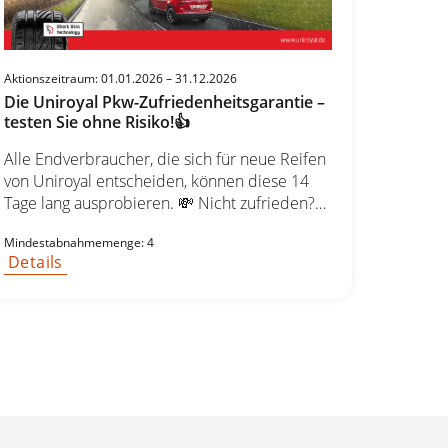
sichern Sie erhalten Ihre 24 Monate
Reifengarantie per E-Mail sowie Ihren
Wunsch-Gutschein im Wert von bis zu 20 €.
Aktionszeitraum: 01.01.2026 – 31.12.2026
Die Uniroyal Pkw-Zufriedenheitsgarantie –
testen Sie ohne Risiko!👍
Alle Endverbraucher, die sich für neue Reifen
von Uniroyal entscheiden, können diese 14
Tage lang ausprobieren. 💸 Nicht zufrieden?
Wir erstatten den vollen Kaufpreis zurück –
Mindestabnahmemenge: 4
ohne Wenn und Aber! 🚗 Jetzt Reifen
Details
auswählen & risikofrei testen! 🛞👉
Qualitätsgeprüfte Auswahl